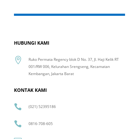
HUBUNGI KAMI

Ruko Permata Regency blok D No. 37, Jl. Haji Kelik RT
001/RW 006, Kelurahan Srengseng, Kecamatan
Kembangan, Jakarta Barat
KONTAK KAMI

(021) 52395186

0816-708-605